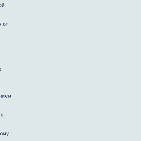
ой
 от
т
о
нием
го
дому