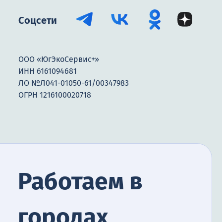
Соцсети
ООО «ЮгЭкоСервис+»
ИНН 6161094681
ЛО №Л041-01050-61/00347983
ОГРН 1216100020718
Работаем в
городах