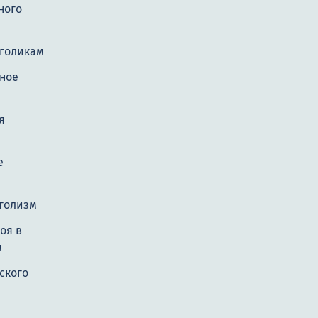
ного
голикам
ное
я
е
голизм
оя в
м
ского