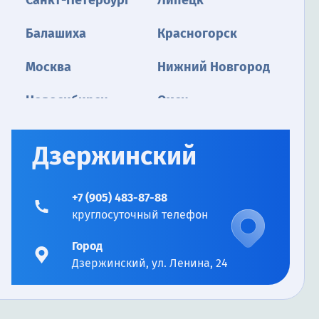
Санкт-Петербург
Липецк
Балашиха
Красногорск
Москва
Нижний Новгород
Новосибирск
Омск
Оренбург
Пенза
Дзержинский
Пермь
Владивосток
+7 (905) 483-87-88
Уфа
Улан-Удэ
круглосуточный телефон
Махачкала
Казань
Город
Дзержинский, ул. Ленина, 24
Набережные Челны
Ростов-на-Дону
Тольятти
Екатеринбург