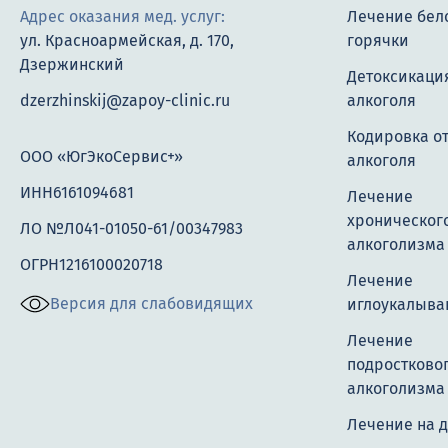
Адрес оказания мед. услуг:
Лечение бел
ул. Красноармейская, д. 170,
горячки
Дзержинский
Детоксикация
dzerzhinskij@zapoy-clinic.ru
алкоголя
Кодировка о
ООО «ЮгЭкоСервис+»
алкоголя
ИНН6161094681
Лечение
хроническог
ЛО №Л041-01050-61/00347983
алкоголизма
ОГРН1216100020718
Лечение
Версия для слабовидящих
иглоукалыва
Лечение
подростково
алкоголизма
Лечение на 