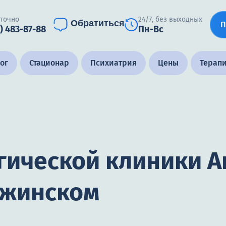
уточно
24/7, без выходных
Обратиться
П
) 483-87-88
Пн-Вс
ог
Стационар
Психиатрия
Цены
Терап
гической клиники 
ржинском