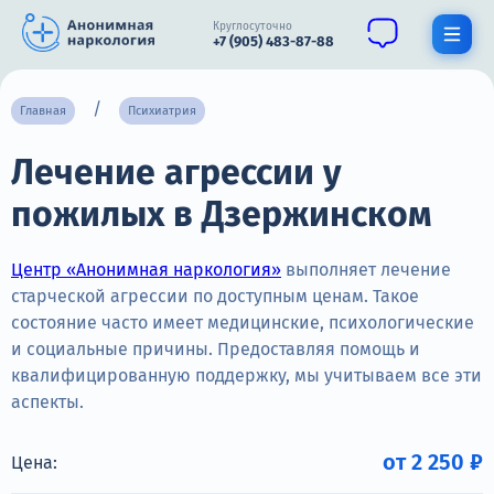
Круглосуточно
+7 (905) 483-87-88
Получить помощь специалиста
Главная
Психиатрия
Лечение агрессии у
О нас
пожилых в Дзержинском
Наркомания
Алкоголизм
Центр «Анонимная наркология»
выполняет лечение
старческой агрессии по доступным ценам. Такое
Нарколог
состояние часто имеет медицинские, психологические
и социальные причины. Предоставляя помощь и
Стационар
квалифицированную поддержку, мы учитываем все эти
аспекты.
Психиатрия
Цены
от 2 250 ₽
Цена: