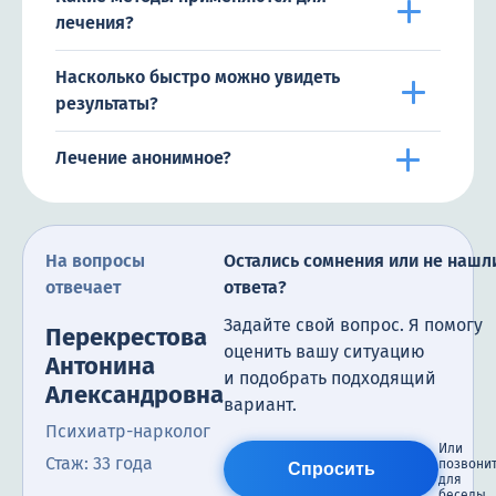
лечения?
Насколько быстро можно увидеть
результаты?
Лечение анонимное?
На вопросы
Остались сомнения или не нашл
отвечает
ответа?
Задайте свой вопрос. Я помогу
Перекрестова
оценить вашу ситуацию
Антонина
и подобрать подходящий
Александровна
вариант.
Психиатр-нарколог
Или
Стаж: 33 года
позвони
Спросить
для
беседы