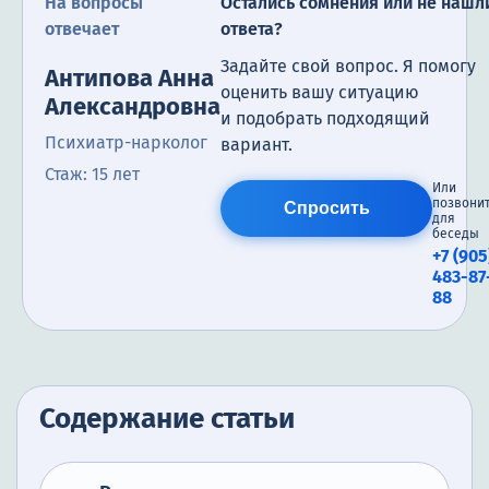
На вопросы
Остались сомнения или не нашл
отвечает
ответа?
Задайте свой вопрос. Я помогу
Антипова Анна
оценить вашу ситуацию
Александровна
и подобрать подходящий
Психиатр-нарколог
вариант.
Стаж: 15 лет
Или
позвони
Спросить
для
беседы
+7 (905
483-87
88
Содержание статьи