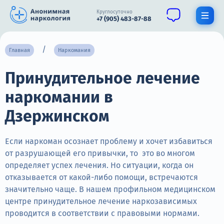
Круглосуточно
+7 (905) 483-87-88
Получить помощь специалиста
Главная
Наркомания
Принудительное лечение
О нас
наркомании в
Наркомания
Дзержинском
Алкоголизм
Нарколог
Если наркоман осознает проблему и хочет избавиться
от разрушающей его привычки, то это во многом
Стационар
определяет успех лечения. Но ситуации, когда он
отказывается от какой-либо помощи, встречаются
Психиатрия
значительно чаще. В нашем профильном медицинском
центре принудительное лечение наркозависимых
Цены
проводится в соответствии с правовыми нормами.