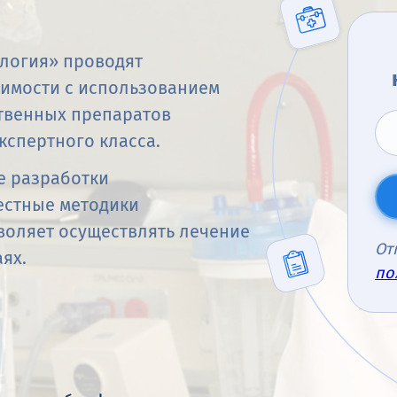
логия» проводят
симости с использованием
твенных препаратов
кспертного класса.
е разработки
естные методики
воляет осуществлять лечение
От
ях.
по