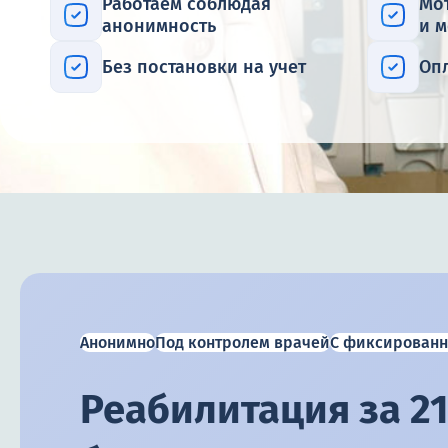
Работаем соблюдая
Мо
анонимность
и 
Без постановки на учет
Оп
Анонимно
Под контролем врачей
С фиксированн
Реабилитация за 21