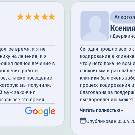
Алкого
Ксени
г.Дзержин
олгое время, и я не
Сегодня прошло всего с
нику на лечение, и я
кодирование в клинике 
прошел полное лечение в
что у него пока не возн
ановление работы
спокойным и расслаблен
ое, а также посещение
клиники был очень заб
 которую мы получили.
процесс кодирования и 
ой муж закончил
благодарна за поддержк
оголь все это время.
выздоровлению может б
справимся.
Читать полностью
Опубликован:
05.04.2