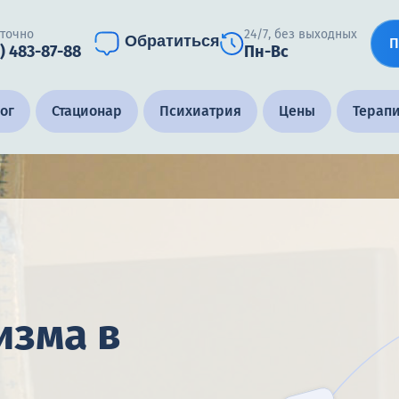
уточно
24/7, без выходных
Обратиться
П
) 483-87-88
Пн-Вс
ог
Стационар
Психиатрия
Цены
Терап
изма в