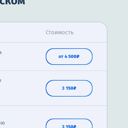
нском
Стоимость
и
от 4 500₽
о
3 150₽
ию
3 150₽