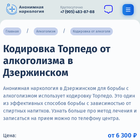
Круглосуточно
+7 (905) 483-87-88
Получить помощь специалиста
Главная
Алкоголизм
Кодировка от алкоголя
Кодировка Торпедо от
О нас
алкоголизма в
Наркомания
Дзержинском
Алкоголизм
Нарколог
Анонимная наркология в Дзержинском для борьбы с
алкоголизмом использует кодировку Торпедо. Это один
Стационар
из эффективных способов борьбы с зависимостью от
спиртных напитков. Узнать больше про метод лечения и
Психиатрия
записаться на прием можно по телефону центра.
Цены
от 6 300 ₽
Цена: