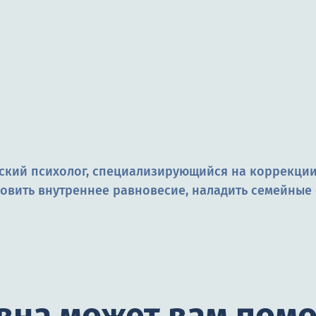
кий психолог, специализирующийся на коррекции 
новить внутреннее равновесие, наладить семейны
вна может вам помо