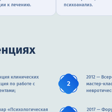
ии к лечению.
психоанализ.
енциях
нция клинических
2012 — Все
ция по работе с
мастер-кла
ентами;
невротичес
нар «Психологическая
2017 — Фор