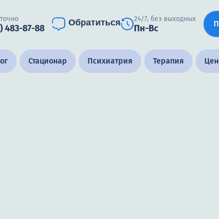
уточно
24/7, без выходных
Обратиться
П
) 483-87-88
Пн-Вс
ог
Стационар
Психиатрия
Терапия
Це