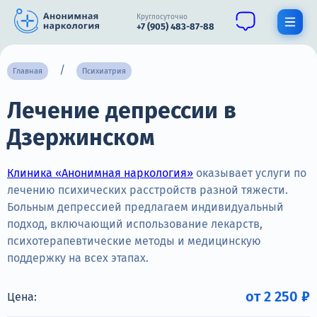
Круглосуточно
+7 (905) 483-87-88
Получить помощь специалиста
Главная
Психиатрия
Лечение депрессии в
О нас
Дзержинском
Наркомания
Алкоголизм
Клиника «Анонимная наркология»
оказывает услуги по
лечению психических расстройств разной тяжести.
Нарколог
Больным депрессией предлагаем индивидуальный
подход, включающий использование лекарств,
Стационар
психотерапевтические методы и медицинскую
поддержку на всех этапах.
Психиатрия
Цены
от 2 250 ₽
Цена: