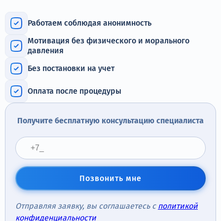
Терапия
Работаем соблюдая анонимность
Контакты
Мотивация без физического и морального
давления
Без постановки на учет
Круглосуточно, анонимно
Оплата после процедуры
+7 (905) 483-87-88
Адрес call-центра
Получите бесплатную консультацию специалиста
Дзержинский, ул. Ленина, 24
Позвонить мне
Отправляя заявку, вы соглашаетесь с
политикой
конфиденциальности