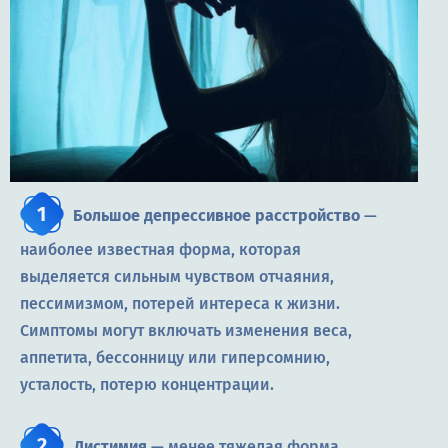
Большое депрессивное расстройство
—
наиболее известная форма, которая
выделяется сильным чувством отчаяния,
пессимизмом, потерей интереса к жизни.
Симптомы могут включать изменения веса,
аппетита, бессонницу или гиперсомнию,
усталость, потерю концентрации.
Дистимия
— менее тяжелая форма,