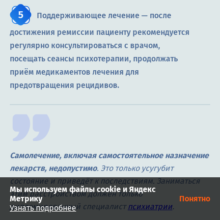
Поддерживающее лечение — после
достижения ремиссии пациенту рекомендуется
регулярно консультироваться с врачом,
посещать сеансы психотерапии, продолжать
приём медикаментов лечения для
предотвращения рецидивов.
Самолечение, включая самостоятельное назначение
лекарств, недопустимо
. Это только усугубит
состояние и приведёт к последствиям. Заниматься
Мы используем файлы cookie и Яндекс
этим расстройством должен только
Метрику
Понятно
дипломированный специалист
психиатрии
.
Узнать подробнее