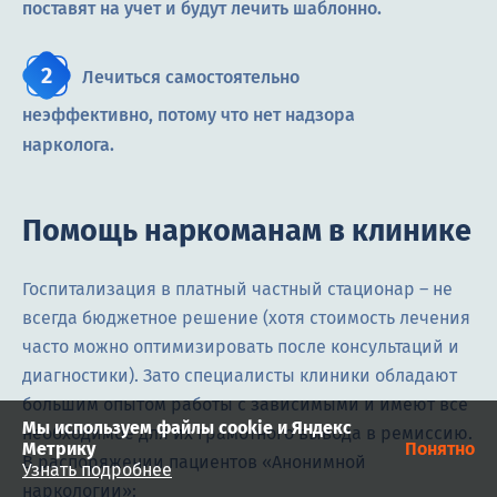
поставят на учет и будут лечить шаблонно.
Лечиться самостоятельно
неэффективно, потому что нет надзора
нарколога.
Помощь наркоманам в клинике
Госпитализация в платный частный стационар – не
всегда бюджетное решение (хотя стоимость лечения
часто можно оптимизировать после консультаций и
диагностики). Зато специалисты клиники обладают
большим опытом работы с зависимыми и имеют все
Мы используем файлы cookie и Яндекс
необходимое для их грамотного вывода в ремиссию.
Метрику
Понятно
В распоряжении пациентов «Анонимной
Узнать подробнее
наркологии»: