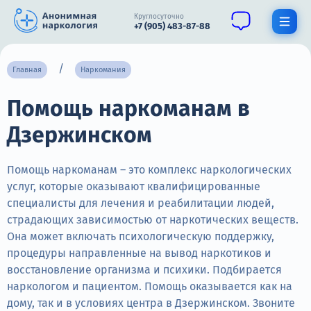
Круглосуточно
+7 (905) 483-87-88
Получить помощь специалиста
Главная
Наркомания
Помощь наркоманам в
О нас
Дзержинском
Наркомания
Алкоголизм
Помощь наркоманам – это комплекс наркологических
услуг, которые оказывают квалифицированные
Нарколог
специалисты для лечения и реабилитации людей,
страдающих зависимостью от наркотических веществ.
Стационар
Она может включать психологическую поддержку,
процедуры направленные на вывод наркотиков и
Психиатрия
восстановление организма и психики. Подбирается
Цены
наркологом и пациентом. Помощь оказывается как на
дому, так и в условиях центра в Дзержинском. Звоните