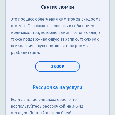
Снятие ломки
Это процесс облегчения симптомов синдрома
отмены. Она может включать в себя прием
медикаментов, которые заменяют опиоиды, а
также поддерживающую терапию, такую как
психологическую помощь и программы
реабилитации.
3 600₽
Скорая наркологическая помощь
Реабилитация в центре
Лечение в стационаре
Первичная консультация нарколога
Рассрочка на услуги
Это медицинская услуга, которая оказывается при
Программы реабилитации могут варьироваться в
В стационаре пациенты получают комплексное
Нарколог анализирует состояние пациента в
Если лечение слишком дорого, то
наличии острой медицинской проблемы связанной
зависимости от конкретных потребностей
лечение, включающее в себя медицинские,
отношении наркологических проблем; выявление
воспользуйтесь рассрочкой на 3-6-12
с употреблением наркотиков или алкоголя.
пациентов, но они обычно включают в себя
психологические и социальные аспекты.
наличия наркотической зависимости; назначение
месяцев. Первый платеж 0 руб.
медицинское лечение, психологическую поддержку
соответствующего лечения; консультацию