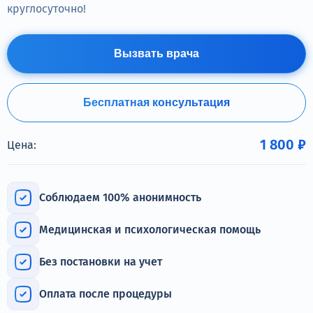
Терапия
круглосуточно!
Контакты
Вызвать врача
Бесплатная консультация
Круглосуточно, анонимно
+7 (905) 483-87-88
1 800 ₽
Цена:
Адрес call-центра
Дзержинский, ул. Ленина, 24
Соблюдаем 100% анонимность
Медицинская и психологическая помощь
Без постановки на учет
Оплата после процедуры