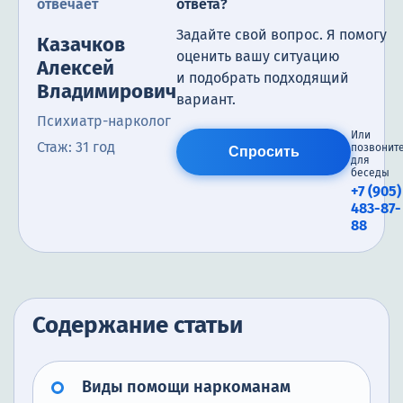
отвечает
ответа?
Задайте свой вопрос. Я помогу
Казачков
оценить вашу ситуацию
Алексей
и подобрать подходящий
Владимирович
вариант.
Психиатр-нарколог
Или
Стаж: 31 год
позвонит
Спросить
для
беседы
+7 (905)
483-87-
88
Содержание статьи
Виды помощи наркоманам