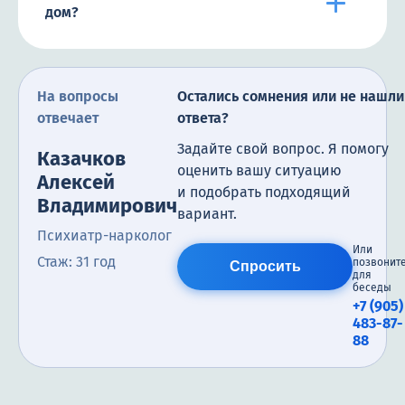
дом?
На вопросы
Остались сомнения или не нашли
отвечает
ответа?
Задайте свой вопрос. Я помогу
Казачков
оценить вашу ситуацию
Алексей
и подобрать подходящий
Владимирович
вариант.
Психиатр-нарколог
Или
Стаж: 31 год
позвонит
Спросить
для
беседы
+7 (905)
483-87-
88