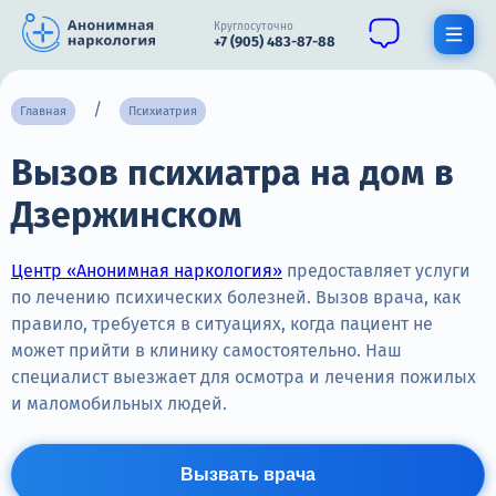
Круглосуточно
+7 (905) 483-87-88
Получить помощь специалиста
Главная
Психиатрия
Вызов психиатра на дом в
О нас
Дзержинском
Наркомания
Алкоголизм
Центр «Анонимная наркология»
предоставляет услуги
по лечению психических болезней. Вызов врача, как
Нарколог
правило, требуется в ситуациях, когда пациент не
может прийти в клинику самостоятельно. Наш
Стационар
специалист выезжает для осмотра и лечения пожилых
и маломобильных людей.
Психиатрия
Цены
Вызвать врача