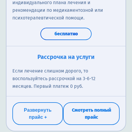
индивидуального плана лечения и
рекомендации по медикаментозной или
психотерапевтической помощи.
бесплатно
Вторичная консультация психиатра
Рассрочка на услуги
Повторная консультация психиатра — это повторный
Если лечение слишком дорого, то
приём врача для оценки динамики состояния
воспользуйтесь рассрочкой на 3-6-12
пациента, корректировки диагноза и назначенного
месяцев. Первый платеж 0 руб.
лечения. Включает анализ эффективности терапии,
обсуждение возникающих симптомов,
рекомендации по дальнейшему восстановлению, а
Смотреть полный
Развернуть
при необходимости — назначение дополнительных
прайс
прайс +
обследований или смену тактики лечения.