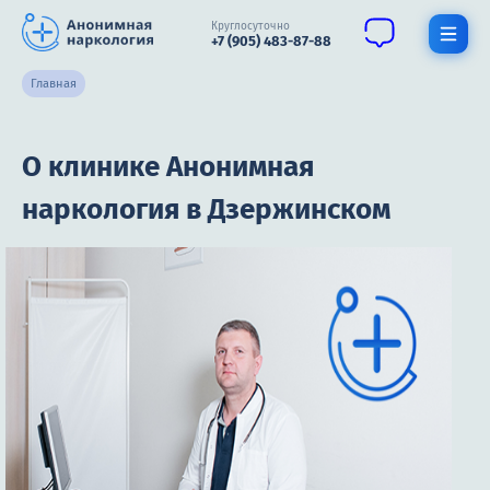
Круглосуточно
+7 (905) 483-87-88
Главная
Получить помощь специалиста
О клинике Анонимная
О нас
наркология в Дзержинском
Наркомания
Алкоголизм
Нарколог
Стационар
Психиатрия
Цены