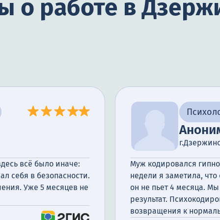
ы о работе в Дзерж
Психол
Анони
г.Дзержин
десь всё было иначе:
Муж кодировался гипноз
ал себя в безопасности.
недели я заметила, что
ения. Уже 5 месяцев не
он не пьет 4 месяца. Мы
результат. Психокодиро
возвращения к нормаль