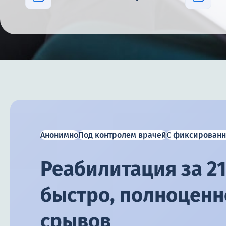
Анонимно
Под контролем врачей
С фиксированн
Реабилитация за 21
быстро, полноценно
срывов