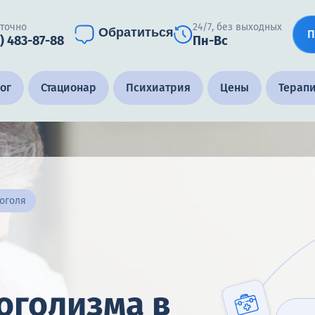
уточно
24/7, без выходных
Обратиться
П
) 483-87-88
Пн-Вс
ог
Стационар
Психиатрия
Цены
Терап
коголя
оголизма в