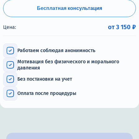
Терапия
Бесплатная консультация
Контакты
от 3 150 ₽
Цена:
Работаем соблюдая анонимность
Круглосуточно, анонимно
+7 (905) 483-87-88
Мотивация без физического и морального
давления
Адрес call-центра
Дзержинский, ул. Ленина, 24
Без постановки на учет
Оплата после процедуры