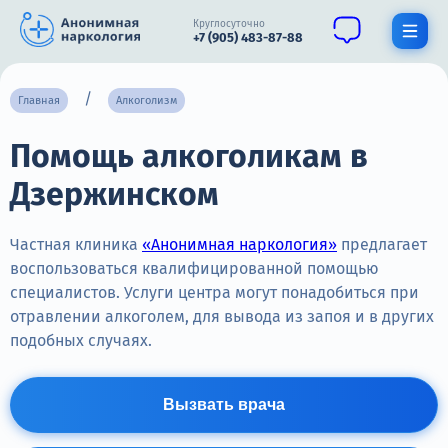
Круглосуточно
+7 (905) 483-87-88
Получить помощь специалиста
Главная
Алкоголизм
Помощь алкоголикам в
О нас
Дзержинском
Наркомания
Алкоголизм
Частная клиника
«Анонимная наркология»
предлагает
воспользоваться квалифицированной помощью
Нарколог
специалистов. Услуги центра могут понадобиться при
отравлении алкоголем, для вывода из запоя и в других
Стационар
подобных случаях.
Психиатрия
Вызвать врача
Цены