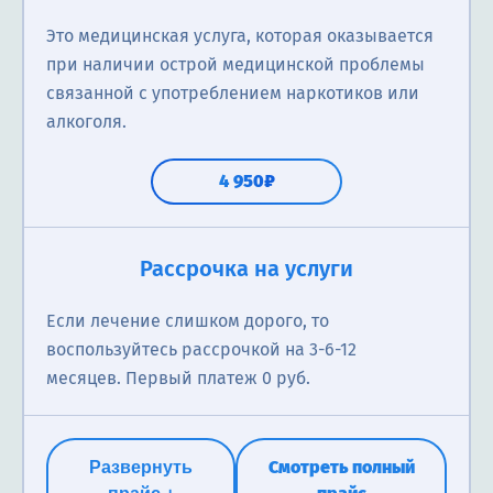
Это медицинская услуга, которая оказывается
при наличии острой медицинской проблемы
связанной с употреблением наркотиков или
алкоголя.
4 950₽
Реабилитация в центре
Первичная консультация нарколога
Рассрочка на услуги
Программы реабилитации могут варьироваться в
Нарколог анализирует состояние пациента в
Если лечение слишком дорого, то
зависимости от конкретных потребностей
отношении наркологических проблем; выявление
воспользуйтесь рассрочкой на 3-6-12
пациентов, но они обычно включают в себя
наличия наркотической зависимости; назначение
месяцев. Первый платеж 0 руб.
медицинское лечение, психологическую поддержку
соответствующего лечения; консультацию
и консультации, групповую терапию, тренинги и
родственников о проблеме зависимости близкого
обучение навыкам поведения, которые помогут
человека.
Смотреть полный
Развернуть
пациентам вернуться к здоровой жизни и