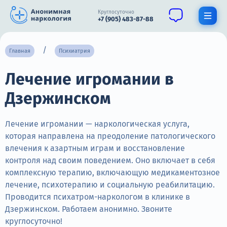
Круглосуточно
+7 (905) 483-87-88
Получить помощь специалиста
Главная
Психиатрия
Лечение игромании в
О нас
Дзержинском
Наркомания
Алкоголизм
Лечение игромании — наркологическая услуга,
которая направлена на преодоление патологического
Нарколог
влечения к азартным играм и восстановление
контроля над своим поведением. Оно включает в себя
Стационар
комплексную терапию, включающую медикаментозное
лечение, психотерапию и социальную реабилитацию.
Психиатрия
Проводится психатром-наркологом в клинике в
Цены
Дзержинском. Работаем анонимно. Звоните
круглосуточно!