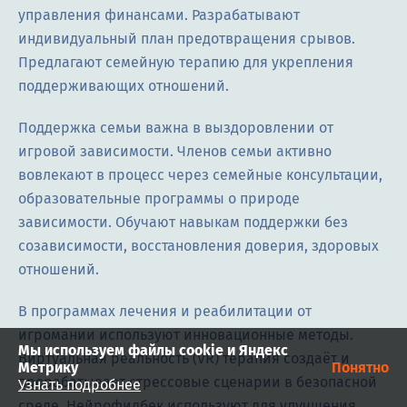
управления финансами. Разрабатывают
индивидуальный план предотвращения срывов.
Предлагают семейную терапию для укрепления
поддерживающих отношений.
Поддержка семьи важна в выздоровлении от
игровой зависимости. Членов семьи активно
вовлекают в процесс через семейные консультации,
образовательные программы о природе
зависимости. Обучают навыкам поддержки без
созависимости, восстановления доверия, здоровых
отношений.
В программах лечения и реабилитации от
игромании используют инновационные методы.
Мы используем файлы cookie и Яндекс
Виртуальная реальность (VR) терапия создаёт и
Метрику
Понятно
прорабатывает стрессовые сценарии в безопасной
Узнать подробнее
среде. Нейрофидбек используют для улучшения