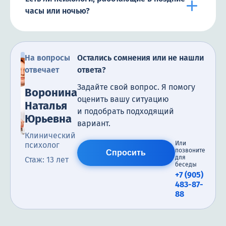
часы или ночью?
На вопросы
Остались сомнения или не нашли
отвечает
ответа?
Задайте свой вопрос. Я помогу
Воронина
оценить вашу ситуацию
Наталья
и подобрать подходящий
Юрьевна
вариант.
Клинический
Или
психолог
позвоните
Спросить
для
Стаж: 13 лет
беседы
+7 (905)
483-87-
88