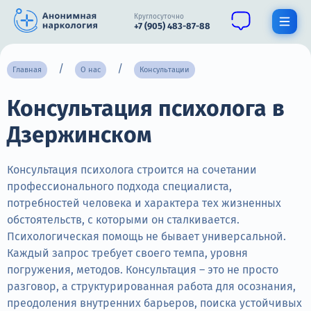
Круглосуточно
+7 (905) 483-87-88
Получить помощь специалиста
Главная
О нас
Консультации
Консультация психолога в
О нас
Дзержинском
Наркомания
Алкоголизм
Консультация психолога строится на сочетании
профессионального подхода специалиста,
Нарколог
потребностей человека и характера тех жизненных
обстоятельств, с которыми он сталкивается.
Стационар
Психологическая помощь не бывает универсальной.
Каждый запрос требует своего темпа, уровня
Психиатрия
погружения, методов. Консультация – это не просто
Цены
разговор, а структурированная работа для осознания,
преодоления внутренних барьеров, поиска устойчивых