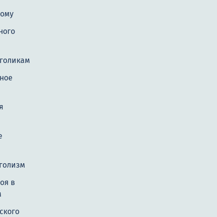
дому
ного
голикам
ное
я
е
голизм
оя в
м
ского