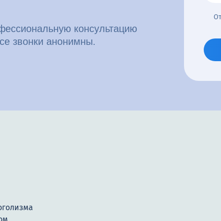
От
офессиональную консультацию
се звонки анонимны.
оголизма
ом