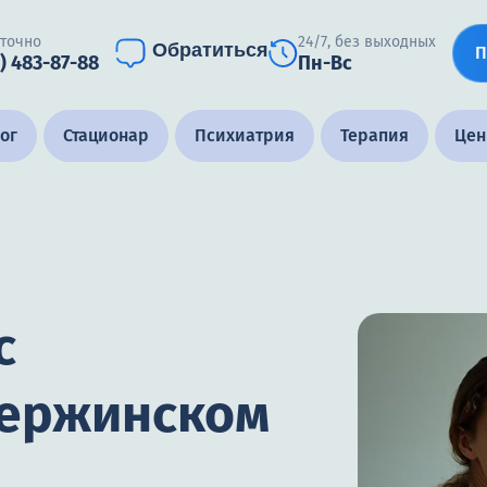
уточно
24/7, без выходных
Обратиться
П
) 483-87-88
Пн-Вс
ог
Стационар
Психиатрия
Терапия
Це
с
зержинском