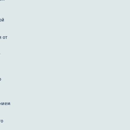
ой
 от
т
о
нием
го