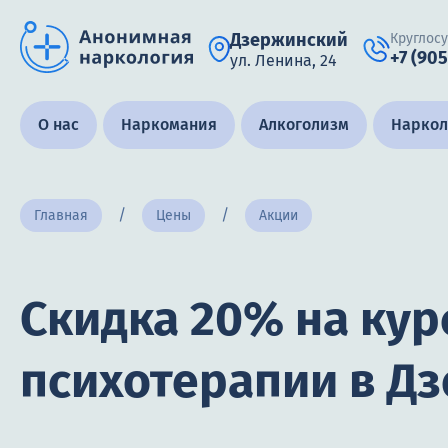
Дзержинский
Круглос
+7 (905
ул. Ленина, 24
Получить помощь специалиста
О нас
Наркомания
Алкоголизм
Наркол
Главная
Цены
Акции
Круглосуточно, анонимно
+7 (905) 483-87-88
Адрес call-центра
Дзержинский, ул. Ленина, 24
Скидка 20% на кур
психотерапии в Д