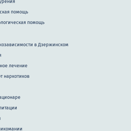
курения
ская помощь
ологическая помощь
козависимости в Дзержинском
я
ное лечение
т наркотиков
е
тационаре
литации
и
сикомании