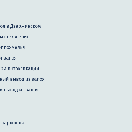
поя в Дзержинском
вытрезвление
от похмелья
т запоя
при интоксикации
ный вывод из запоя
й вывод из запоя
 нарколога