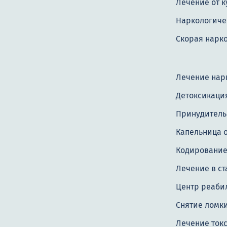
Лечение от 
Наркологиче
Скорая нарк
Лечение нар
Детоксикаци
Принудитель
Капельница о
Кодировани
Лечение в с
Центр реаби
Снятие ломк
Лечение ток