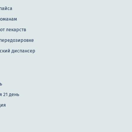
пайса
команам
от лекарств
передозировке
ский диспансер
ь
 21 день
ция