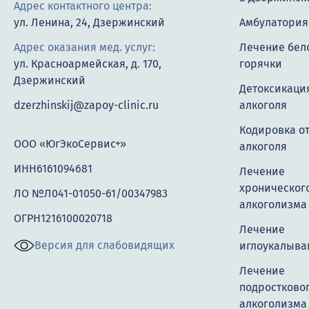
Адрес контактного центра:
ул. Ленина, 24, Дзержинский
Амбулатория
Адрес оказания мед. услуг:
Лечение бел
ул. Красноармейская, д. 170,
горячки
Дзержинский
Детоксикация
dzerzhinskij@zapoy-clinic.ru
алкоголя
Кодировка о
ООО «ЮгЭкоСервис+»
алкоголя
ИНН6161094681
Лечение
хроническог
ЛО №Л041-01050-61/00347983
алкоголизма
ОГРН1216100020718
Лечение
Версия для слабовидящих
иглоукалыва
Лечение
подростково
алкоголизма